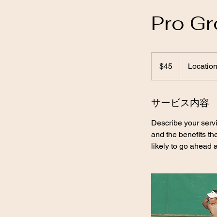
Pro G
45
米
$45
Location
ド
ル
サービス内容
Describe your servi
and the benefits th